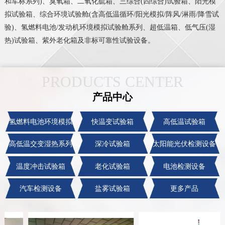
和军标系列)、臭氧箱、二氧化硫箱、三综合(四综合)试验箱、阳光模
拟试验箱、综合环境试验舱(含高低温循环/阳光模拟/阵风/淋雨/降雪试
验)、氢燃料电池/发动机环境模拟试验舱系列、超低温箱、低气压(湿
热)试验箱、紫外老化箱及非标可靠性试验设备。
PRODUCTS CENTER
产品中心
氢燃料电池环境模拟
快温变试验箱
高低温试验箱
系列
高低温交变湿热系列
深冷试验箱
太阳能光伏检测设备
温度冲击试验箱
老化试验箱
电池检测设备
汽车检测设备
盐雾试验箱
更多产品