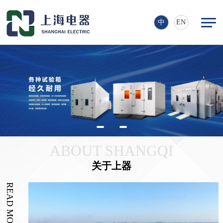
中
EN
ABOUT SHANGQI
关于上器
READ MORE