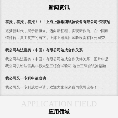
新闻资讯
喜报，喜报，喜报！！！上海上器集团试验设备有限公司“荣获纳税百
逐梦新时代，展示新担当。迈向新征程，实现新作为。在中国疫
情好转，复工复产的当下，上海上器集团试验设备有限公司荣获
上海古猗园经济城“二0一九年度纳税百强企业”和列入“2019年度
我公司与法雷奥（中国）有限公司达成合作关系
上海古猗园经济城先进企业光荣册”。对于这份肯定和鼓励更加坚
定了我们企业发展的信心，永攀环试行业高峰的决心。....
我公司与法雷奥（中国）有限公司达成合作伙伴关系！图片中是
我公司供给法雷奥非标大型三综合试验箱 这台三综合试验箱融合
了国内外先进技术！ 设计上非常人性化！ ....
我公司又一专利申请成功
我公司又一专利成功申请，欢迎大家前来咨询我司设备！ ....
APPLICATION FIELD
应用领域