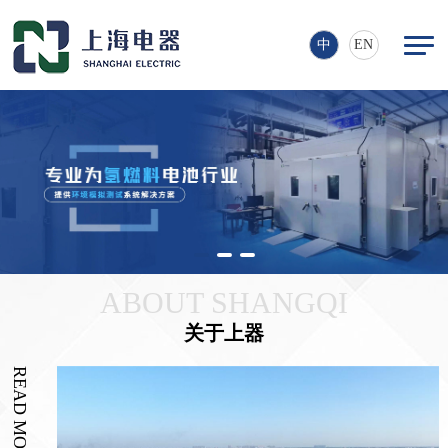
中
EN
ABOUT SHANGQI
关于上器
READ MORE