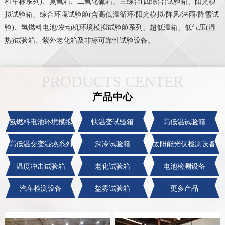
和军标系列)、臭氧箱、二氧化硫箱、三综合(四综合)试验箱、阳光模
拟试验箱、综合环境试验舱(含高低温循环/阳光模拟/阵风/淋雨/降雪试
验)、氢燃料电池/发动机环境模拟试验舱系列、超低温箱、低气压(湿
热)试验箱、紫外老化箱及非标可靠性试验设备。
PRODUCTS CENTER
产品中心
氢燃料电池环境模拟
快温变试验箱
高低温试验箱
系列
高低温交变湿热系列
深冷试验箱
太阳能光伏检测设备
温度冲击试验箱
老化试验箱
电池检测设备
汽车检测设备
盐雾试验箱
更多产品