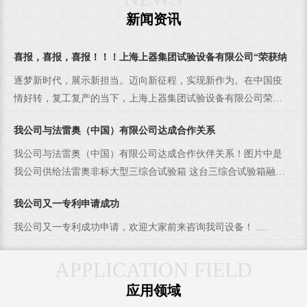
新闻资讯
喜报，喜报，喜报！！！上海上器集团试验设备有限公司“荣获纳税百
逐梦新时代，展示新担当。迈向新征程，实现新作为。在中国疫
情好转，复工复产的当下，上海上器集团试验设备有限公司荣获
上海古猗园经济城“二0一九年度纳税百强企业”和列入“2019年度
我公司与法雷奥（中国）有限公司达成合作关系
上海古猗园经济城先进企业光荣册”。对于这份肯定和鼓励更加坚
定了我们企业发展的信心，永攀环试行业高峰的决心。....
我公司与法雷奥（中国）有限公司达成合作伙伴关系！图片中是
我公司供给法雷奥非标大型三综合试验箱 这台三综合试验箱融合
了国内外先进技术！ 设计上非常人性化！ ....
我公司又一专利申请成功
我公司又一专利成功申请，欢迎大家前来咨询我司设备！ ....
APPLICATION FIELD
应用领域