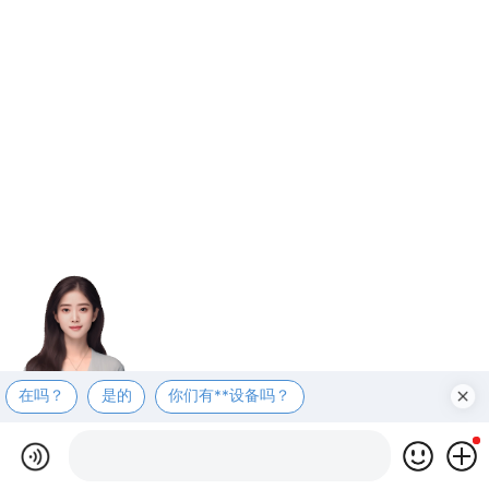
在吗？
是的
你们有**设备吗？