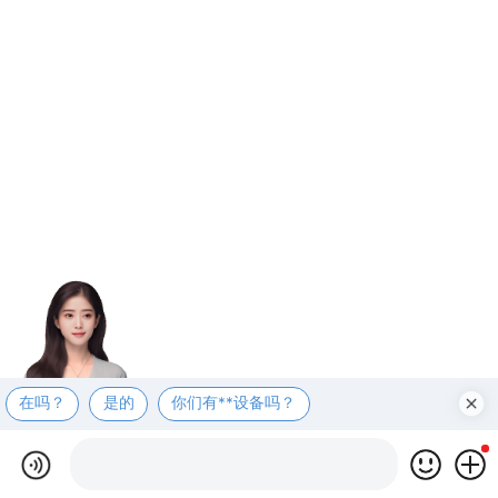
在吗？
是的
你们有**设备吗？